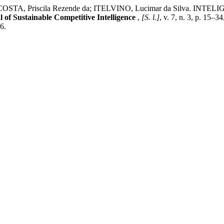
sta; COSTA, Priscila Rezende da; ITELVINO, Lucimar da Silva.
l of Sustainable Competitive Intelligence
,
[S. l.]
, v. 7, n. 3, p. 15
6.